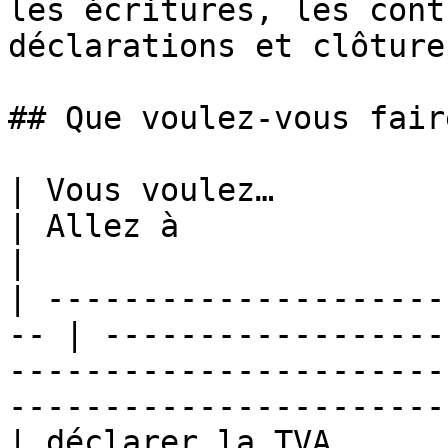
les écritures, les cont
déclarations et clôture
## Que voulez-vous faire
| Vous voulez…                                       
| Allez à                                                                                                                            
|

| ---------------------
-- | ------------------
-----------------------
-----------------------
| déclarer la TVA                                    