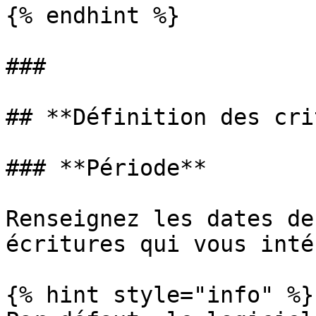
{% endhint %}

###

## **Définition des cri
### **Période**

Renseignez les dates de
écritures qui vous inté
{% hint style="info" %}
