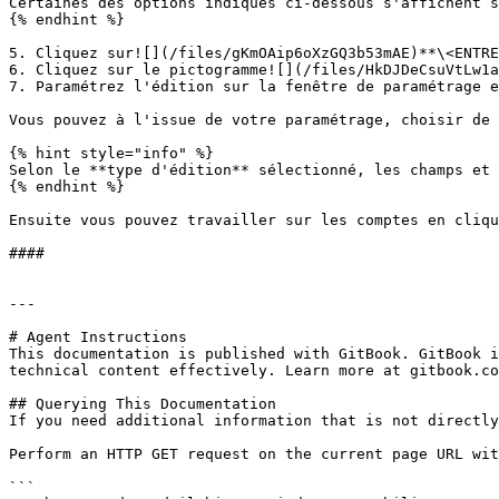
Certaines des options indiqués ci-dessous s'affichent s
{% endhint %}

5. Cliquez sur![](/files/gKmOAip6oXzGQ3b53mAE)**\<ENTRE
6. Cliquez sur le pictogramme![](/files/HkDJDeCsuVtLw1a
7. Paramétrez l'édition sur la fenêtre de paramétrage e
Vous pouvez à l'issue de votre paramétrage, choisir de 
{% hint style="info" %}

Selon le **type d'édition** sélectionné, les champs et 
{% endhint %}

Ensuite vous pouvez travailler sur les comptes en cliqu
####

---

# Agent Instructions

This documentation is published with GitBook. GitBook i
technical content effectively. Learn more at gitbook.co
## Querying This Documentation

If you need additional information that is not directly
Perform an HTTP GET request on the current page URL wit
```
