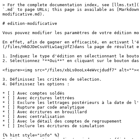
> For the complete documentation index, see [llms.txt](
`.md` to page URLs; this page is available as [Markdown
modificative.md).

# edition-modificative

Vous pouvez modifier les paramètres de votre édition mo
En effet, afin de gagner en efficacité, en activant l'é
(/files/HkDJDeCsuVtLw1aqjUfZ)dans la page de résultat e
1. Indiquez le type d'édition en sélectionnant le bouto
2. Sélectionnez "**Oui**" en cliquant sur le bouton das
<figure><img src="/files/xbLs0ooLx4eWvcjdudf7" alt=""><
3. Définissez les critères de sélection.

4. Définissez les options :

* [ ] Avec comptes soldés

* [ ] Avec écritures lettrées

* [ ] Exclure les lettrages postérieurs à la date de l'
* [ ] Rupture par code analytique

* [ ] Avec écritures en brouillard

* [ ] Avec centralisation

* [ ] Avec le détail des comptes de regroupement

* [ ] Inclure les écritures de simulation

{% hint style="info" %}
