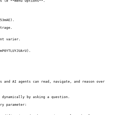
s le **menu Options**.

53mAE).

trage.

nt varier.

mP0YTLUYJUArU).

s and AI agents can read, navigate, and reason over 
 dynamically by asking a question.

ry parameter:
