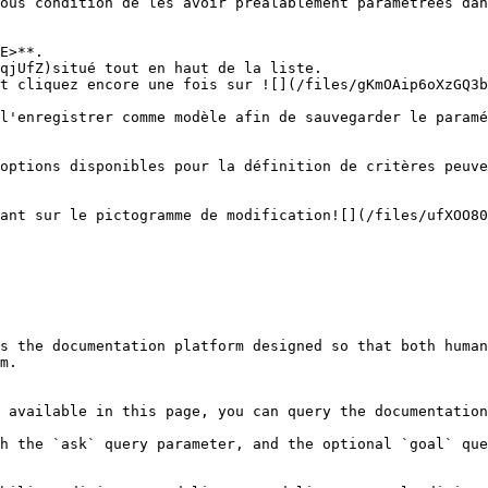
ous condition de les avoir préalablement paramétrées dan
E>**.

qjUfZ)situé tout en haut de la liste.

t cliquez encore une fois sur ![](/files/gKmOAip6oXzGQ3b
l'enregistrer comme modèle afin de sauvegarder le paramé
options disponibles pour la définition de critères peuve
ant sur le pictogramme de modification![](/files/ufXOO80
s the documentation platform designed so that both human
m.

 available in this page, you can query the documentation
h the `ask` query parameter, and the optional `goal` que