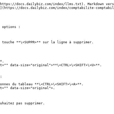
https://docs.dailybiz.com/index/llms.txt). Markdown vers
](https://docs.dailybiz.com/index/comptabilite-comptabil
 options :

 touche **\<SUPPR>** sur la ligne à supprimer.

*.

t="" data-size="original">**\<CTRL>\<SHIFT>\<U>**.

:

onnes du tableau **\<CTRL>\<SHIFT>\<A>**.

t="" data-size="original">.

uhaitez pas supprimer.
