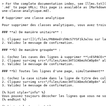
> For the complete documentation index, see [llms.txt](
`.md` to page URLs; this page is available as [Markdown
une-classe-analytique.md).

# Supprimer une classe analytique

Pour supprimer des classes analytiques, vous avez trois
### **a) De manière unitaire** :

1. Cliquez sur![](/files/P6B4edrzhNcS7YSF1kJw)ou sur la
2. Validez le message de confirmation.

### **b) De manière groupée** :

1. Cochez les cases des lignes à supprimer **\<ESPACE>*
2. Cliquez sur<img src="/files/Lmoc3HT3JAbmzkCWOp8n" al
3. Validez le message de confirmation.

### **b) Toutes les lignes d'une page, simultanément** 
1. Cochez la case située dans la ligne de titre des col
2. Cliquez sur<img src="/files/Lmoc3HT3JAbmzkCWOp8n" al
3. Validez le message de confirmation.

{% hint style="info" %}

Vous pouvez toujours décocher les lignes que vous ne so
{% endhint %}
