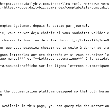
https://docs.dailybiz.com/index/llms.txt). Markdown vers
](https://docs.dailybiz.com/index/comptabilite-comptabil
omptes également depuis la saisie par journal.

ie, vous pouvez déjà choisir si vous souhaitez valider e
 choisir la fonction de votre choix ![](/files/19BqImyn9
ur que vous puissiez choisir de la suite à donner au tra
gnes lettrables ont été détectés et si vous souhaitez le
age manuel**" et "**Lettrage automatique**" à la validat
YQJs8nQoA)s'affiche sur les lignes lettrées automatiquem
s the documentation platform designed so that both human
m.

 available in this page, you can query the documentation