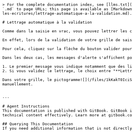
> For the complete documentation index, see [llms.txt](
`.md` to page URLs; this page is available as [Markdown
les-ecritures/lettrage-automatique-a-la-validation.md).

# Lettrage automatique à la validation

Comme dans la saisie en vrac, vous pouvez lettrer les c
En effet, lors de la validation de votre grille de sais
Pour cela, cliquez sur la flèche du bouton valider pour
Dans les deux cas, les messages d'alerte s'affichent po
1. Le premier message vous indique notamment que des li
2. Si vous validez le lettrage, le choix entre "**Lettr
Dans votre grille, le pictogramme![](/files/1kKakT0IciS
manuellement.

---

# Agent Instructions

This documentation is published with GitBook. GitBook i
technical content effectively. Learn more at gitbook.co
## Querying This Documentation

If you need additional information that is not directly