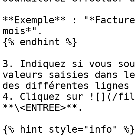
**Exemple** : "*Facture
mois*".

{% endhint %}

3. Indiquez si vous sou
valeurs saisies dans le
des différentes lignes 
4. Cliquez sur ![](/fil
**\<ENTREE>**.

{% hint style="info" %}
