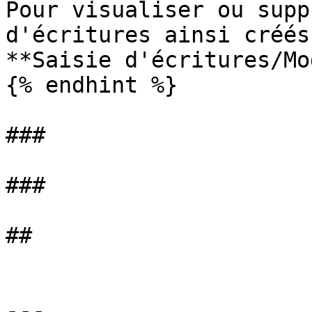
Pour visualiser ou supp
d'écritures ainsi créés
**Saisie d'écritures/Mo
{% endhint %}

###

###

##

---
