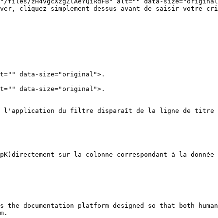
"/files/zH4vgcXzgZlAeYQiRdFB" alt="" data-size="original
ver, cliquez simplement dessus avant de saisir votre cri
t="" data-size="original">.

t="" data-size="original">.

 l'application du filtre disparaît de la ligne de titre 
pK)directement sur la colonne correspondant à la donnée 
s the documentation platform designed so that both human
m.
