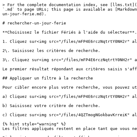
> For the complete documentation index, see [llms.txt](
`.md` to page URLs; this page is available as [Markdown
un-jour-ferie.md).

# rechercher-un-jour-ferie

**Choisissez le fichier Fériés à l'aide du sélecteur**.

1. Cliquez sur<img src="/files/mFP4E6rczNqtrtY0NH2r" al
2\. Saisissez les critères de recherche.

3\. Cliquez sur<img src="/files/mFP4E6rczNqtrtY0NH2r" a
Le premier résultat répondant aux critères saisis s'aff
## Appliquer un filtre à la recherche

Pour cibler encore plus votre recherche, vous pouvez ut
a) Cliquez sur<img src="/files/mFP4E6rczNqtrtY0NH2r" al
b) Saisissez votre critère de recherche.

c) Cliquez sur<img src="/files/4QZTmogNGokbavKrreiK" al
{% hint style="warning" %}

Les filtres appliqués restent en place tant que vous ne