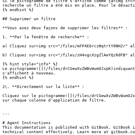
Si le pictogramme de filtre s'affiche comme ça<img src=
recherche un filtre a été mis en place. Pour le désacti
{% endhint %}

## Supprimer un filtre

**Vous avez deux façons de supprimer les filtres** :

1. **Par la fenêtre de recherche** :

a) Cliquez sur<img src="/files/mFP4E6rczNqtrtY0NH2r" al
b) Cliquez sur<img src="/files/zH4vgcXzgZlAeYQiRdFB" al
{% hint style="info" %}

Le pictogramme![](/files/drCGewXvZWBvWumOJxpK)indiquant
s'affichent à nouveau.

{% endhint %}

2\. **Directement sur la liste** :

Cliquez sur le pictogramme![](/files/drCGewXvZWBvWumOJx
sur chaque colonne d'application de filtre.

---

# Agent Instructions

This documentation is published with GitBook. GitBook i
technical content effectively. Learn more at gitbook.co