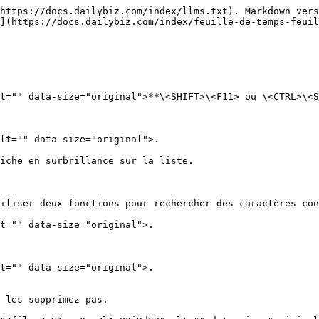
https://docs.dailybiz.com/index/llms.txt). Markdown vers
](https://docs.dailybiz.com/index/feuille-de-temps-feuil
t="" data-size="original">**\<SHIFT>\<F11> ou \<CTRL>\<S
lt="" data-size="original">.

iche en surbrillance sur la liste.

iliser deux fonctions pour rechercher des caractères con
t="" data-size="original">.

t="" data-size="original">.

 les supprimez pas.
