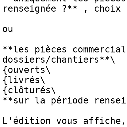
renseignée ?** , choix 
ou

**les pièces commercial
dossiers/chantiers**\

{ouverts\

{livrés\

{clôturés\

**sur la période rensei
L'édition vous affiche,