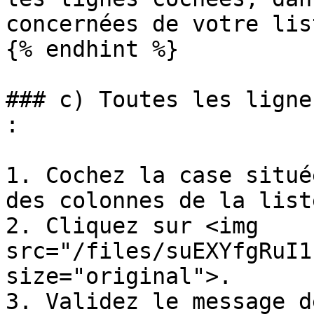
concernées de votre list
{% endhint %}

### c) Toutes les ligne
:

1. Cochez la case situé
des colonnes de la list
2. Cliquez sur <img 
src="/files/suEXYfgRuI1
size="original">.

3. Validez le message d