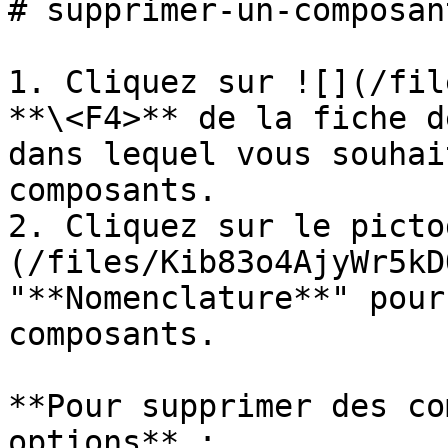
# supprimer-un-composant
1. Cliquez sur ![](/fil
**\<F4>** de la fiche d
dans lequel vous souhai
composants.

2. Cliquez sur le picto
(/files/Kib83o4AjyWr5kD
"**Nomenclature**" pour
composants.

**Pour supprimer des co
options** :
