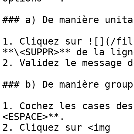
### a) De manière unita
1. Cliquez sur ![](/fil
**\<SUPPR>** de la lign
2. Validez le message d
### b) De manière groupé
1. Cochez les cases des
<ESPACE>**.

2. Cliquez sur <img 