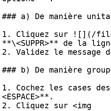
### a) De manière unita
1. Cliquez sur ![](/fil
**\<SUPPR>** de la lign
2. Validez le message d
### b) De manière groupé
1. Cochez les cases des
<ESPACE>**.

2. Cliquez sur <img 