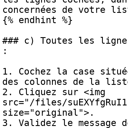
concernées de votre list
{% endhint %}

### c) Toutes les ligne
:

1. Cochez la case situé
des colonnes de la list
2. Cliquez sur <img 
src="/files/suEXYfgRuI1
size="original">.

3. Validez le message d