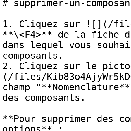
# supprimer-un-composant
1. Cliquez sur ![](/fil
**\<F4>** de la fiche d
dans lequel vous souhai
composants.

2. Cliquez sur le picto
(/files/Kib83o4AjyWr5kD
champ "**Nomenclature**
des composants.

**Pour supprimer des co
options** :
