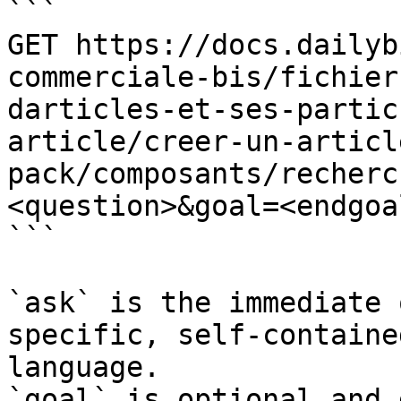
```

GET https://docs.dailyb
commerciale-bis/fichier
darticles-et-ses-partic
article/creer-un-articl
pack/composants/recherc
<question>&goal=<endgoal
```

`ask` is the immediate 
specific, self-containe
language.

`goal` is optional and 