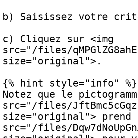
b) Saisissez votre crit
c) Cliquez sur <img 
src="/files/qMPGlZG8ahE
size="original">.

{% hint style="info" %}

Notez que le pictogramm
src="/files/JftBmc5cGqz
size="original"> prend 
src="/files/Dqw7dNoUpGn