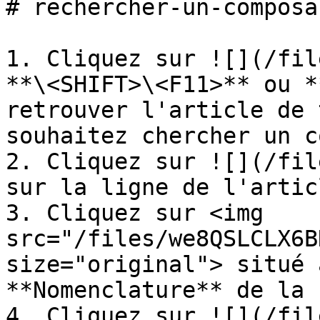
# rechercher-un-composan
1. Cliquez sur ![](/fil
**\<SHIFT>\<F11>** ou *
retrouver l'article de 
souhaitez chercher un c
2. Cliquez sur ![](/fil
sur la ligne de l'artic
3. Cliquez sur <img 
src="/files/we8QSLCLX6B
size="original"> situé 
**Nomenclature** de la 
4. Cliquez sur ![](/fil