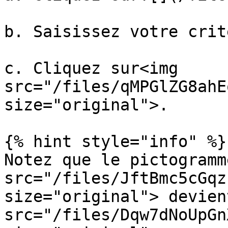
b. Saisissez votre crit
c. Cliquez sur<img 
src="/files/qMPGlZG8ahE
size="original">.

{% hint style="info" %}

Notez que le pictogramm
src="/files/JftBmc5cGqz
size="original"> devien
src="/files/Dqw7dNoUpGn