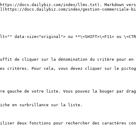
https://docs.dailybiz.com/index/llms.txt). Markdown vers
](https://docs.dailybiz.com/index/gestion-commerciale-bi
lt="" data-size="original"> ou **\<SHIFT>\<F11> ou \<CTR
uffit de cliquer sur la dénomination du critère pour en 
es critères. Pour cela, vous devez cliquer sur le pictog
re gauche de votre liste. Vous pouvez la bouger par drag
iche en surbrillance sur la liste.

iliser deux fonctions pour rechercher des caractères con