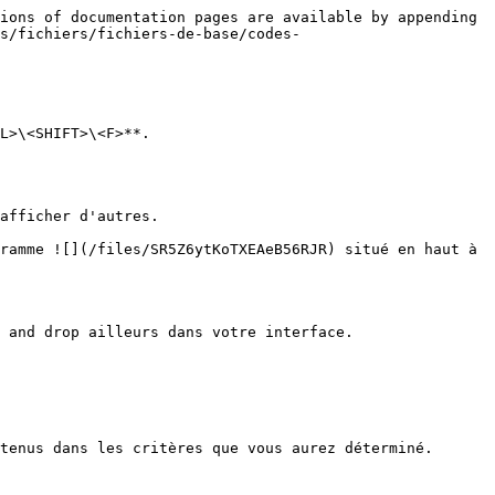
ions of documentation pages are available by appending 
s/fichiers/fichiers-de-base/codes-
L>\<SHIFT>\<F>**.

afficher d'autres.

ramme ![](/files/SR5Z6ytKoTXEAeB56RJR) situé en haut à 
 and drop ailleurs dans votre interface.

tenus dans les critères que vous aurez déterminé.
