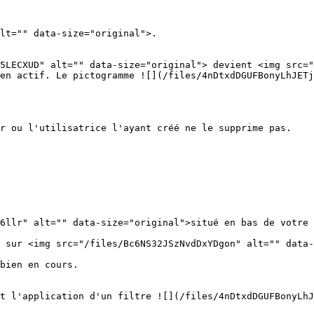
lt="" data-size="original">.

5LECXUD" alt="" data-size="original"> devient <img src="
en actif. Le pictogramme ![](/files/4nDtxdDGUFBonyLhJETj
r ou l'utilisatrice l'ayant créé ne le supprime pas.

6llr" alt="" data-size="original">situé en bas de votre 
 sur <img src="/files/Bc6NS32JSzNvdDxYDgon" alt="" data-
bien en cours.

t l'application d'un filtre ![](/files/4nDtxdDGUFBonyLhJ