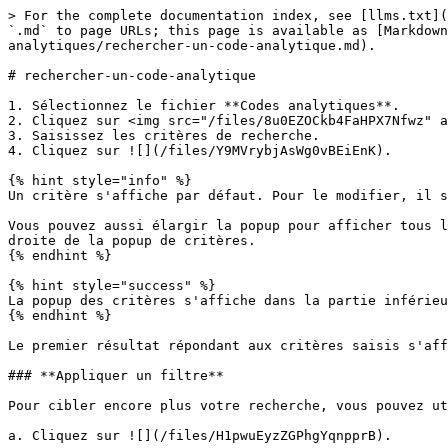
> For the complete documentation index, see [llms.txt](
`.md` to page URLs; this page is available as [Markdown
analytiques/rechercher-un-code-analytique.md).

# rechercher-un-code-analytique

1. Sélectionnez le fichier **Codes analytiques**.

2. Cliquez sur <img src="/files/8u0EZOCkb4FaHPX7Nfwz" a
3. Saisissez les critères de recherche.

4. Cliquez sur ![](/files/Y9MVrybjAsWg0vBEiEnK).

{% hint style="info" %}

Un critère s'affiche par défaut. Pour le modifier, il s
Vous pouvez aussi élargir la popup pour afficher tous l
droite de la popup de critères.

{% endhint %}

{% hint style="success" %}

La popup des critères s'affiche dans la partie inférieu
{% endhint %}

Le premier résultat répondant aux critères saisis s'aff
### **Appliquer un filtre**

Pour cibler encore plus votre recherche, vous pouvez ut
a. Cliquez sur ![](/files/H1pwuEyzZGPhgYqnpprB).
