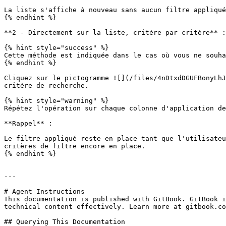
La liste s'affiche à nouveau sans aucun filtre appliqué
{% endhint %}

**2 - Directement sur la liste, critère par critère** :

{% hint style="success" %}

Cette méthode est indiquée dans le cas où vous ne souha
{% endhint %}

Cliquez sur le pictogramme ![](/files/4nDtxdDGUFBonyLhJ
critère de recherche.

{% hint style="warning" %}

Répétez l'opération sur chaque colonne d'application de
**Rappel** :

Le filtre appliqué reste en place tant que l'utilisateu
critères de filtre encore en place.

{% endhint %}

---

# Agent Instructions

This documentation is published with GitBook. GitBook i
technical content effectively. Learn more at gitbook.co
## Querying This Documentation
