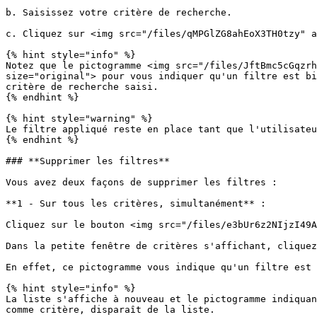
b. Saisissez votre critère de recherche.

c. Cliquez sur <img src="/files/qMPGlZG8ahEoX3TH0tzy" a
{% hint style="info" %}

Notez que le pictogramme <img src="/files/JftBmc5cGqzrh
size="original"> pour vous indiquer qu'un filtre est bi
critère de recherche saisi.

{% endhint %}

{% hint style="warning" %}

Le filtre appliqué reste en place tant que l'utilisateu
{% endhint %}

### **Supprimer les filtres**

Vous avez deux façons de supprimer les filtres :

**1 - Sur tous les critères, simultanément** :

Cliquez sur le bouton <img src="/files/e3bUr6z2NIjzI49A
Dans la petite fenêtre de critères s'affichant, cliquez
En effet, ce pictogramme vous indique qu'un filtre est 
{% hint style="info" %}

La liste s'affiche à nouveau et le pictogramme indiquan
comme critère, disparaît de la liste.
