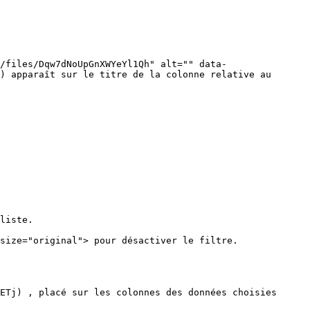
/files/Dqw7dNoUpGnXWYeYl1Qh" alt="" data-
) apparaît sur le titre de la colonne relative au 
liste.

size="original"> pour désactiver le filtre.

ETj) , placé sur les colonnes des données choisies 