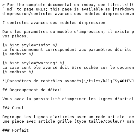
> For the complete documentation index, see [llms.txt](
`.md` to page URLs; this page is available as [Markdown
dimpression/controles-avances-des-modeles-dimpression.m
# controles-avances-des-modeles-dimpression

Dans les paramètres du modèle d'impression, il existe p
vos pièces.

{% hint style="info" %}

Le fonctionnement correspondant aux paramètres décrits 
{% endhint %}

{% hint style="warning" %}

La case contrôle avancé doit être cochée sur le documen
{% endhint %}

![Paramètres de contrôles avancés](/files/kJ1jESy40tFVJ
## Regroupement de détail

Vous avez la possibilité d'imprimer les lignes d'articl
### Cumul

Regroupe les lignes d’articles avec un code article ide
une pièce avec article grille (type taille/couleur) san
### Forfait
