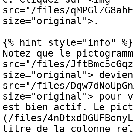
src="/files/qMPGlZG8ahE
size="original">.

{% hint style="info" %}

Notez que le pictogramm
src="/files/JftBmc5cGqz
size="original"> devien
src="/files/Dqw7dNoUpGn
size="original"> pour v
est bien actif. Le pict
(/files/4nDtxdDGUFBonyL
titre de la colonne rel