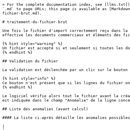
> For the complete documentation index, see [llms.txt](https://docs.dailybiz.com/index/llms.txt). Markdown versions of documentation pages are available by appending `.md` to page URLs; this page is available as [Markdown](https://docs.dailybiz.com/index/gestion-commerciale-bis/traitements/imports/partenaires-ventes/traitement-du-fichier-brut.md).

# traitement-du-fichier-brut

Une fois le fichier d'import correctement reçu dans la grille, il doit être traité pour tester la cohérence des informations qu'il contient et générer de façon effective les documents commerciaux et éléments des fichiers liés dans notre module de Gestion commerciale.

{% hint style="warning" %}
Un fichier est accepté si et seulement si toutes les données qu'il contient sont valides.
{% endhint %}

## Validation du fichier

La validation est déclenchée par un clic sur le bouton ![](/files/qFJRCAL7cKTvUwCWILji).

{% hint style="info" %}
Ce bouton n'est présent que si les lignes du fichier ont été correctement importées dans la grille.
{% endhint %}

Le logiciel vérifie alors tout le fichier avant la création des commandes / factures. Si une anomalie est détectée, la validation est refusée et la nature du problème est indiquée dans le champ "Anomalie" de la ligne concernée.

## Liste des anomalies (avant calcul)

#### La liste ci-après détaille les anomalies possibles :

|                                                                                |                                                                                                                                                                                                                                                                                                                                                                                                                                                                                                                                                                                                                                                                                                                                                     |
| ------------------------------------------------------------------------------ | --------------------------------------------------------------------------------------------------------------------------------------------------------------------------------------------------------------------------------------------------------------------------------------------------------------------------------------------------------------------------------------------------------------------------------------------------------------------------------------------------------------------------------------------------------------------------------------------------------------------------------------------------------------------------------------------------------------------------------------------------- |
| **Message**                                                                    | **Précisions**                                                                                                                                                                                                                                                              