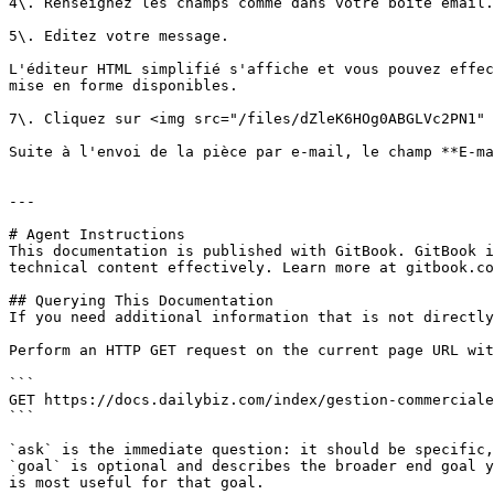
4\. Renseignez les champs comme dans votre boîte email.

5\. Editez votre message.

L'éditeur HTML simplifié s'affiche et vous pouvez effec
mise en forme disponibles.

7\. Cliquez sur <img src="/files/dZleK6HOg0ABGLVc2PN1" 
Suite à l'envoi de la pièce par e-mail, le champ **E-ma
---

# Agent Instructions

This documentation is published with GitBook. GitBook i
technical content effectively. Learn more at gitbook.co
## Querying This Documentation

If you need additional information that is not directly
Perform an HTTP GET request on the current page URL wit
```

GET https://docs.dailybiz.com/index/gestion-commerciale
```

`ask` is the immediate question: it should be specific,
`goal` is optional and describes the broader end goal y
is most useful for that goal.
