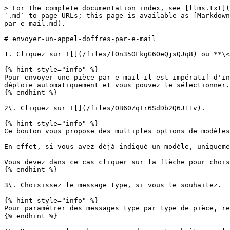
> For the complete documentation index, see [llms.txt](
`.md` to page URLs; this page is available as [Markdown
par-e-mail.md).

# envoyer-un-appel-doffres-par-e-mail

1. Cliquez sur ![](/files/fOn35OFkgG6OeQjsQJq8) ou **\<
{% hint style="info" %}

Pour envoyer une pièce par e-mail il est impératif d'in
déploie automatiquement et vous pouvez le sélectionner.

{% endhint %}

2\. Cliquez sur ![](/files/OB60ZqTr6SdDb2Q6J11v).

{% hint style="info" %}

Ce bouton vous propose des multiples options de modèles
En effet, si vous avez déjà indiqué un modèle, uniqueme
Vous devez dans ce cas cliquer sur la flèche pour chois
{% endhint %}

3\. Choisissez le message type, si vous le souhaitez.

{% hint style="info" %}

Pour paramétrer des messages type par type de pièce, re
{% endhint %}
