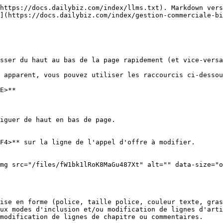
https://docs.dailybiz.com/index/llms.txt). Markdown vers
](https://docs.dailybiz.com/index/gestion-commerciale-b
sser du haut au bas de la page rapidement (et vice-versa
 apparent, vous pouvez utiliser les raccourcis ci-dessou
E>**

iguer de haut en bas de page.

F4>** sur la ligne de l'appel d'offre à modifier.

mg src="/files/fW1bk1lRoK8MaGu487Xt" alt="" data-size="o
ise en forme (police, taille police, couleur texte, gras
ux modes d'inclusion et/ou modification de lignes d'arti
modification de lignes de chapitre ou commentaires.
