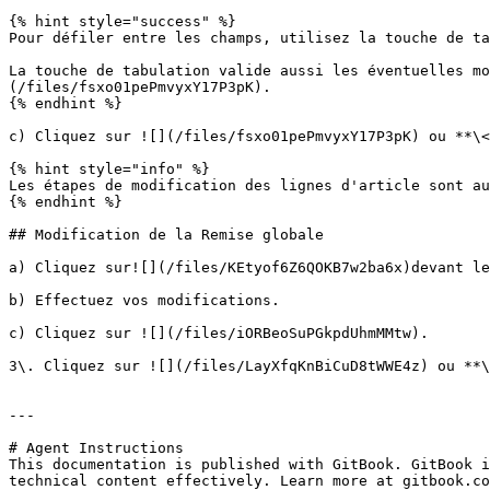
{% hint style="success" %}

Pour défiler entre les champs, utilisez la touche de ta
La touche de tabulation valide aussi les éventuelles mo
(/files/fsxo01pePmvyxY17P3pK).

{% endhint %}

c) Cliquez sur ![](/files/fsxo01pePmvyxY17P3pK) ou **\<
{% hint style="info" %}

Les étapes de modification des lignes d'article sont au
{% endhint %}

## Modification de la Remise globale

a) Cliquez sur![](/files/KEtyof6Z6QOKB7w2ba6x)devant le
b) Effectuez vos modifications.

c) Cliquez sur ![](/files/iORBeoSuPGkpdUhmMMtw).

3\. Cliquez sur ![](/files/LayXfqKnBiCuD8tWWE4z) ou **\
---

# Agent Instructions

This documentation is published with GitBook. GitBook i
technical content effectively. Learn more at gitbook.co