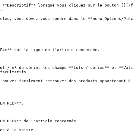
 **Descriptif** lorsque vous cliquez sur le bouton![](/f
.

cles, vous devez vous rendre dans le **menu Options/Pièc
F4>** sur la ligne de l'article concernée.

ot / nº de série, les champs **Lots / séries** et **Vali
facultatifs.

 pouvez facilement retrouver des produits appartenant à 
ENTREE>**.

ENTREE>** de l'article concernée.

es à la saisie.
