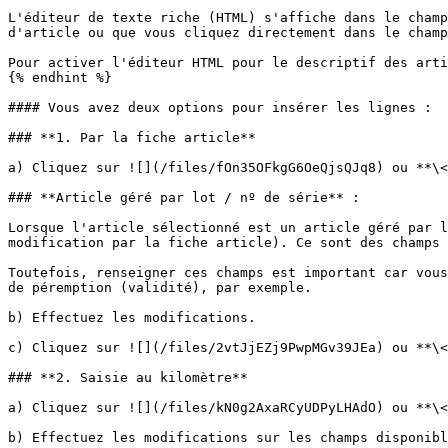
L'éditeur de texte riche (HTML) s'affiche dans le champ
d'article ou que vous cliquez directement dans le champ
Pour activer l'éditeur HTML pour le descriptif des arti
{% endhint %}

#### Vous avez deux options pour insérer les lignes :

### **1. Par la fiche article**

a) Cliquez sur ![](/files/fOn35OFkgG6OeQjsQJq8) ou **\<
### **Article géré par lot / nº de série** :

Lorsque l'article sélectionné est un article géré par l
modification par la fiche article). Ce sont des champs 
Toutefois, renseigner ces champs est important car vous
de péremption (validité), par exemple.

b) Effectuez les modifications.

c) Cliquez sur ![](/files/2vtJjEZj9PwpMGv39JEa) ou **\<
### **2. Saisie au kilomètre**

a) Cliquez sur ![](/files/kN0g2AxaRCyUDPyLHAdO) ou **\<
b) Effectuez les modifications sur les champs disponibl