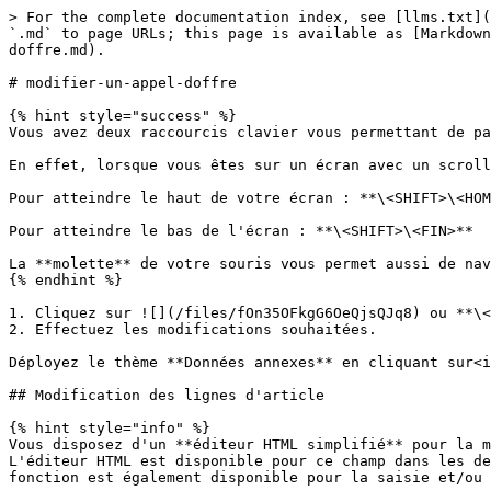
> For the complete documentation index, see [llms.txt](
`.md` to page URLs; this page is available as [Markdown
doffre.md).

# modifier-un-appel-doffre

{% hint style="success" %}

Vous avez deux raccourcis clavier vous permettant de pa
En effet, lorsque vous êtes sur un écran avec un scroll
Pour atteindre le haut de votre écran : **\<SHIFT>\<HOM
Pour atteindre le bas de l'écran : **\<SHIFT>\<FIN>**

La **molette** de votre souris vous permet aussi de nav
{% endhint %}

1. Cliquez sur ![](/files/fOn35OFkgG6OeQjsQJq8) ou **\<
2. Effectuez les modifications souhaitées.

Déployez le thème **Données annexes** en cliquant sur<i
## Modification des lignes d'article

{% hint style="info" %}

Vous disposez d'un **éditeur HTML simplifié** pour la m
L'éditeur HTML est disponible pour ce champ dans les de
fonction est également disponible pour la saisie et/ou 