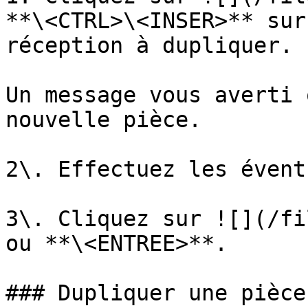
**\<CTRL>\<INSER>** sur
réception à dupliquer.

Un message vous averti 
nouvelle pièce.

2\. Effectuez les évent
3\. Cliquez sur ![](/fi
ou **\<ENTREE>**.

### Dupliquer une pièce