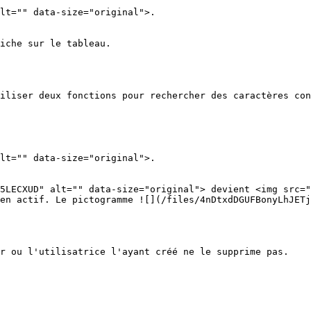
lt="" data-size="original">.

iche sur le tableau.

iliser deux fonctions pour rechercher des caractères con
lt="" data-size="original">.

5LECXUD" alt="" data-size="original"> devient <img src="
en actif. Le pictogramme ![](/files/4nDtxdDGUFBonyLhJETj
r ou l'utilisatrice l'ayant créé ne le supprime pas.
