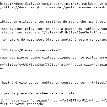
https://docs.dailybiz.com/index/llms.txt). Markdown vers
](https://docs.dailybiz.com/index/gestion-commerciale-bi
iblée, en utilisant les critères de recherche mis à votr
isseur. Pour cela, tout en haut à gauche du tableau, vou
 cliquer sur <img src="/files/faMfHc2Ijw6ZqeCbrtvl" alt=
 le nombre de mois peut être paramétré à votre convenanc
 **Options/Pièces commerciales**.

rage des pièces commerciales, cliquez sur le pictogramme
c="/files/cyRNGW6pqvXSwY7t9BUU" alt="" data-size="origin
es.

 haut à droite de la fenêtre en cours, ou sur![](/files/
z pas la pièce recherchée dans la liste :

lt="" data-size="original"> ou **\<SHIFT>\<F11>** ou **\
fectuer votre recherche.
