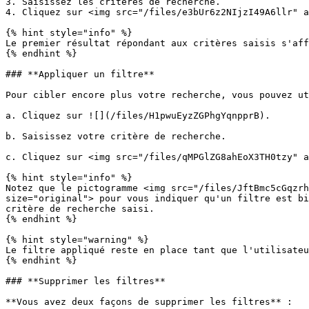
3. Saisissez les critères de recherche.

4. Cliquez sur <img src="/files/e3bUr6z2NIjzI49A6llr" a
{% hint style="info" %}

Le premier résultat répondant aux critères saisis s'aff
{% endhint %}

### **Appliquer un filtre**

Pour cibler encore plus votre recherche, vous pouvez ut
a. Cliquez sur ![](/files/H1pwuEyzZGPhgYqnpprB).

b. Saisissez votre critère de recherche.

c. Cliquez sur <img src="/files/qMPGlZG8ahEoX3TH0tzy" a
{% hint style="info" %}

Notez que le pictogramme <img src="/files/JftBmc5cGqzrh
size="original"> pour vous indiquer qu'un filtre est bi
critère de recherche saisi.

{% endhint %}

{% hint style="warning" %}

Le filtre appliqué reste en place tant que l'utilisateu
{% endhint %}

### **Supprimer les filtres**

**Vous avez deux façons de supprimer les filtres** :
