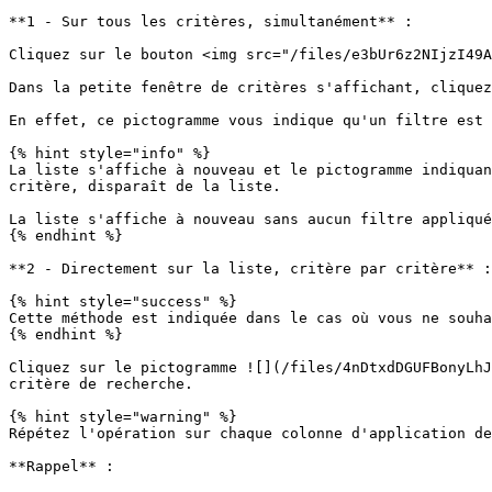
**1 - Sur tous les critères, simultanément** :

Cliquez sur le bouton <img src="/files/e3bUr6z2NIjzI49A
Dans la petite fenêtre de critères s'affichant, cliquez
En effet, ce pictogramme vous indique qu'un filtre est 
{% hint style="info" %}

La liste s'affiche à nouveau et le pictogramme indiquan
critère, disparaît de la liste.

La liste s'affiche à nouveau sans aucun filtre appliqué
{% endhint %}

**2 - Directement sur la liste, critère par critère** :

{% hint style="success" %}

Cette méthode est indiquée dans le cas où vous ne souha
{% endhint %}

Cliquez sur le pictogramme ![](/files/4nDtxdDGUFBonyLhJ
critère de recherche.

{% hint style="warning" %}

Répétez l'opération sur chaque colonne d'application de
**Rappel** :
