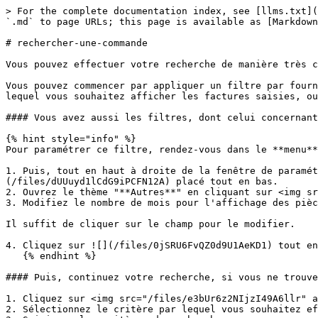
> For the complete documentation index, see [llms.txt](
`.md` to page URLs; this page is available as [Markdown
# rechercher-une-commande

Vous pouvez effectuer votre recherche de manière très c
Vous pouvez commencer par appliquer un filtre par fourn
lequel vous souhaitez afficher les factures saisies, ou
#### Vous avez aussi les filtres, dont celui concernant
{% hint style="info" %}

Pour paramétrer ce filtre, rendez-vous dans le **menu**
1. Puis, tout en haut à droite de la fenêtre de paramét
(/files/dUUuyd1lCdG9iPCFN12A) placé tout en bas.

2. Ouvrez le thème "**Autres**" en cliquant sur <img sr
3. Modifiez le nombre de mois pour l'affichage des pièc
Il suffit de cliquer sur le champ pour le modifier.

4. Cliquez sur ![](/files/0jSRU6FvQZ0d9U1AeKD1) tout en
   {% endhint %}

#### Puis, continuez votre recherche, si vous ne trouve
1. Cliquez sur <img src="/files/e3bUr6z2NIjzI49A6llr" a
2. Sélectionnez le critère par lequel vous souhaitez ef