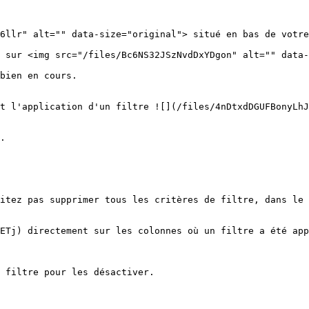
6llr" alt="" data-size="original"> situé en bas de votre
 sur <img src="/files/Bc6NS32JSzNvdDxYDgon" alt="" data-
bien en cours.

t l'application d'un filtre ![](/files/4nDtxdDGUFBonyLhJ
.

itez pas supprimer tous les critères de filtre, dans le 
ETj) directement sur les colonnes où un filtre a été app
 filtre pour les désactiver.
