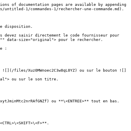
ions of documentation pages are available by appending 
s/untitled-1/commandes-1/rechercher-une-commande.md).

e disposition.

s devez saisir directement le code fournisseur pour 
"" data-size="original"> pour le rechercher.

e :

 ![](/files/Xuz0MWnoec2C3w8qL0YZ) ou sur le bouton ![]
al"> ou sur le son titre.

xytJminMtc2nrRAfGNZf) ou **\<ENTREE>** tout en bas.

<CTRL>\<SHIFT>\<F>**.
