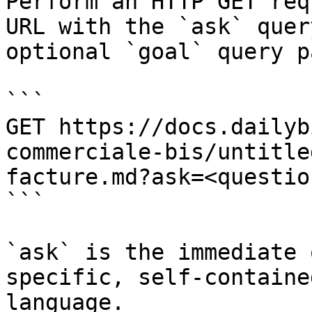
Perform an HTTP GET req
URL with the `ask` quer
optional `goal` query p
```

GET https://docs.dailyb
commerciale-bis/untitle
facture.md?ask=<questio
```

`ask` is the immediate 
specific, self-containe
language.
