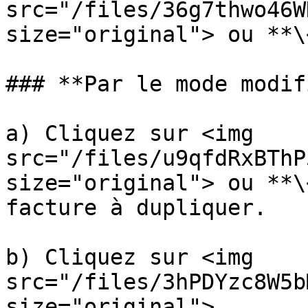
src="/files/36g7thwo46W
size="original"> ou **\
### **Par le mode modif
a) Cliquez sur <img 
src="/files/u9qfdRxBThP
size="original"> ou **\
facture à dupliquer.

b) Cliquez sur <img 
src="/files/3hPDYzc8W5b
size="original">.
