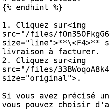
{% endhint %}

1. Cliquez sur<img 
src="/files/fOn35OFkgG6
size="line">**\<F4>** s
livraison à facturer.

2. Cliquez sur<img 
src="/files/33BWoqoA8k4
size="original">.

Si vous avez précisé un
vous pouvez choisir d'a