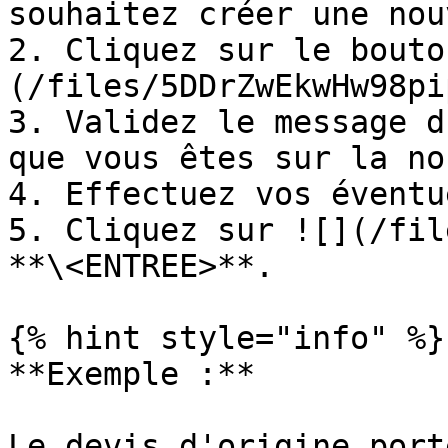
souhaitez créer une nou
2. Cliquez sur le bouto
(/files/5DDrZwEkwHw98pi
3. Validez le message d
que vous êtes sur la no
4. Effectuez vos éventu
5. Cliquez sur ![](/fil
**\<ENTREE>**.

{% hint style="info" %}

**Exemple :**

Le devis d'origine port