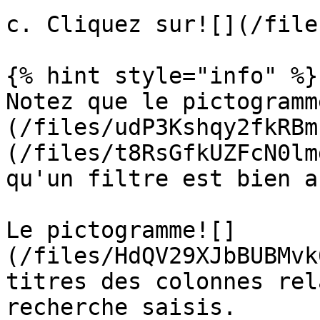
c. Cliquez sur![](/file
{% hint style="info" %}

Notez que le pictogramm
(/files/udP3Kshqy2fkRBm
(/files/t8RsGfkUZFcN0lm
qu'un filtre est bien a
Le pictogramme![]
(/files/HdQV29XJbBUBMvk
titres des colonnes rel
recherche saisis.
