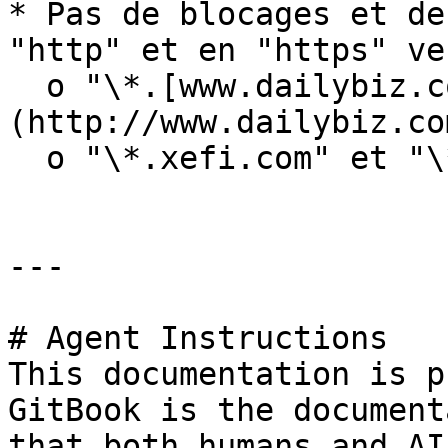
* Pas de blocages et de
"http" et en "https" ve
  o "\*.[www.dailybiz.com]
(http://www.dailybiz.co
  o "\*.xefi.com" et "\*.xefi.fr".

---

# Agent Instructions

This documentation is p
GitBook is the document
that both humans and AI