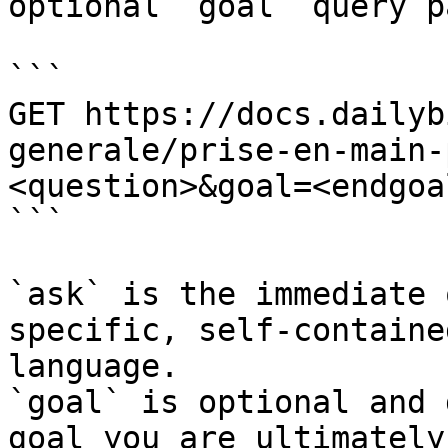
optional `goal` query p
```

GET https://docs.dailyb
generale/prise-en-main-
<question>&goal=<endgoal
```

`ask` is the immediate 
specific, self-containe
language.

`goal` is optional and 
goal you are ultimately