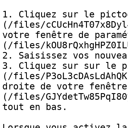
1. Cliquez sur le picto
(/files/cCUcHn4T07x8Dyl
votre fenêtre de paramé
(/files/kOU8rQxhgHPZ0IL
2. Saisissez vos nouvea
3. Cliquez sur sur le p
(/files/P3oL3cDAsLdAhQK
droite de votre fenêtre
(/files/GJYdetTw85PqI80
tout en bas.

Lorsque vous activez la