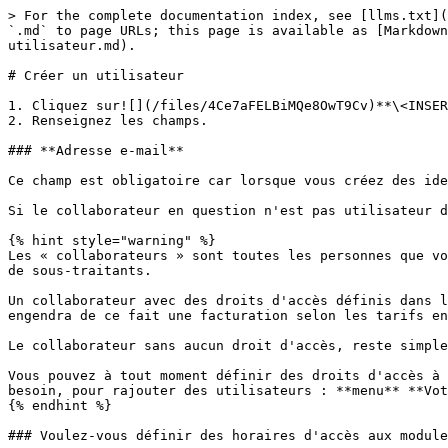
> For the complete documentation index, see [llms.txt](
`.md` to page URLs; this page is available as [Markdown
utilisateur.md).

# Créer un utilisateur

1. Cliquez sur![](/files/4Ce7aFELBiMQe8OwT9Cv)**\<INSER
2. Renseignez les champs.

### **Adresse e-mail**

Ce champ est obligatoire car lorsque vous créez des ide
Si le collaborateur en question n'est pas utilisateur d
{% hint style="warning" %}

Les « collaborateurs » sont toutes les personnes que vo
de sous-traitants.

Un collaborateur avec des droits d'accès définis dans l
engendra de ce fait une facturation selon les tarifs en
Le collaborateur sans aucun droit d'accès, reste simple
Vous pouvez à tout moment définir des droits d'accès à 
besoin, pour rajouter des utilisateurs : **menu** **Vot
{% endhint %}

### Voulez-vous définir des horaires d'accès aux module